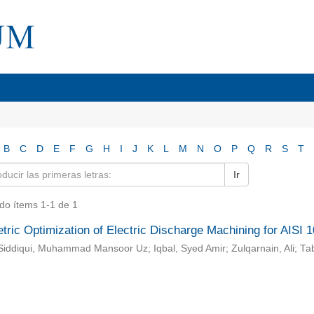
B
C
D
E
F
G
H
I
J
K
L
M
N
O
P
Q
R
S
T
Ir
do ítems 1-1 de 1
tric Optimization of Electric Discharge Machining for AISI
iddiqui, Muhammad Mansoor Uz; Iqbal, Syed Amir; Zulqarnain, Ali; T