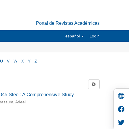
Portal de Revistas Académicas
español
Login
U
V
W
X
Y
Z
 1045 Steel: A Comprehensive Study
abassum, Adeel