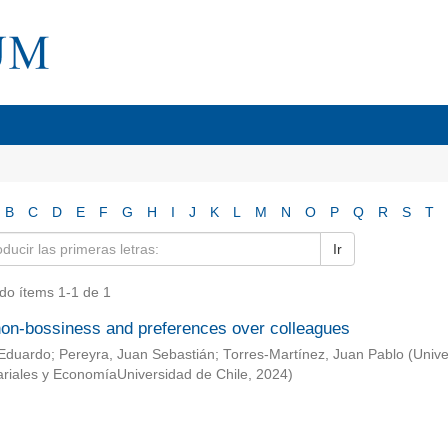
B
C
D
E
F
G
H
I
J
K
L
M
N
O
P
Q
R
S
T
Ir
do ítems 1-1 de 1
non-bossiness and preferences over colleagues
Eduardo
;
Pereyra, Juan Sebastián
;
Torres-Martínez, Juan Pablo
(
Unive
riales y EconomíaUniversidad de Chile
,
2024
)