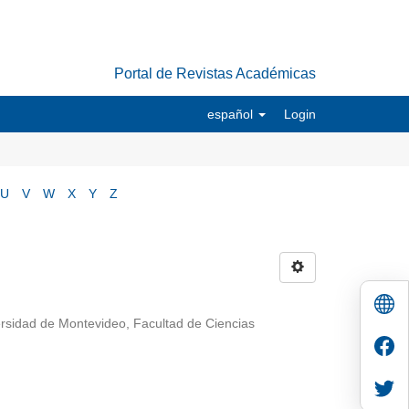
Portal de Revistas Académicas
español
Login
U
V
W
X
Y
Z
rsidad de Montevideo, Facultad de Ciencias