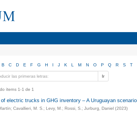
B
C
D
E
F
G
H
I
J
K
L
M
N
O
P
Q
R
S
T
Ir
do ítems 1-1 de 1
 of electric trucks in GHG inventory – A Uruguayan scenario
Martín
;
Cavallieri, M. S.
;
Levy, M.
;
Rossi, S.
;
Jurburg, Daniel
(
2023
)