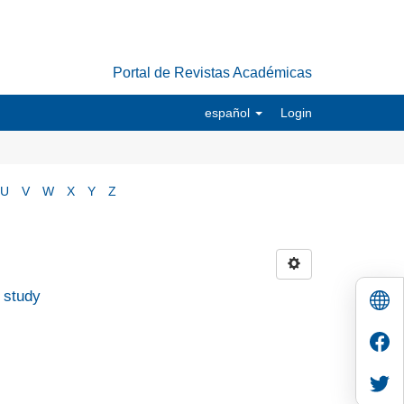
Portal de Revistas Académicas
español
Login
U
V
W
X
Y
Z
 study