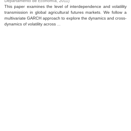
Departamento de Economía
,
2011
)
This paper examines the level of interdependence and volatility
transmission in global agricultural futures markets. We follow a
multivariate GARCH approach to explore the dynamics and cross-
dynamics of volatility across ...
Universidad de Montevideo
|
Biblioteca
Prudencio de Pena 2544 | (598) 2 707 44 61 |
biblioteca@um.edu.uy
© 2021 Universidad de Montevideo