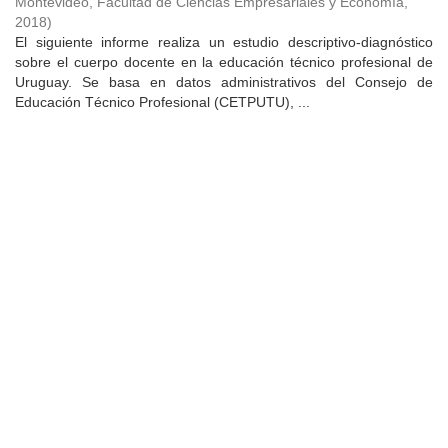
Montevideo, Facultad de Ciencias Empresariales y Economía
,
2018
)
El siguiente informe realiza un estudio descriptivo-diagnóstico
sobre el cuerpo docente en la educación técnico profesional de
Uruguay. Se basa en datos administrativos del Consejo de
Educación Técnico Profesional (CETPUTU), ...
Universidad de Montevideo
|
Biblioteca
Prudencio de Pena 2544 | (598) 2 707 44 61 |
biblioteca@um.edu.uy
© 2021 Universidad de Montevideo