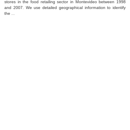
stores in the food retailing sector in Montevideo between 1998
and 2007. We use detailed geographical information to identify
the ...
Universidad de Montevideo
|
Biblioteca
Prudencio de Pena 2544 | (598) 2 707 44 61 |
biblioteca@um.edu.uy
© 2021 Universidad de Montevideo