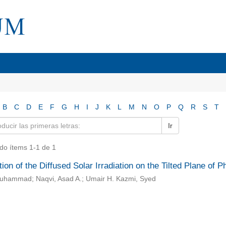
B
C
D
E
F
G
H
I
J
K
L
M
N
O
P
Q
R
S
T
Ir
do ítems 1-1 de 1
ion of the Diffused Solar Irradiation on the Tilted Plane of 
Muhammad; Naqvi, Asad A.; Umair H. Kazmi, Syed