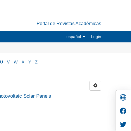
Portal de Revistas Académicas
español
Login
U
V
W
X
Y
Z
Photovoltaic Solar Panels