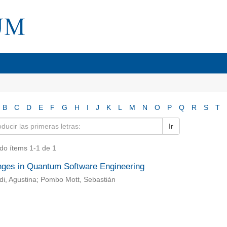
B
C
D
E
F
G
H
I
J
K
L
M
N
O
P
Q
R
S
T
Ir
do ítems 1-1 de 1
nges in Quantum Software Engineering
di, Agustina; Pombo Mott, Sebastián