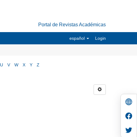
Portal de Revistas Académicas
español
Login
U
V
W
X
Y
Z