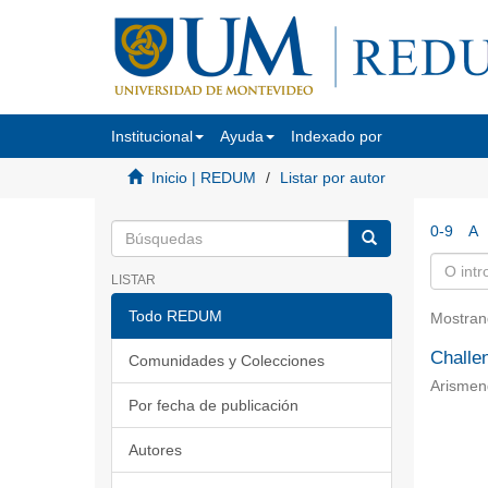
Institucional
Ayuda
Indexado por
Inicio | REDUM
Listar por autor
0-9
A
LISTAR
Todo REDUM
Mostran
Challe
Comunidades y Colecciones
Arismen
Por fecha de publicación
Autores