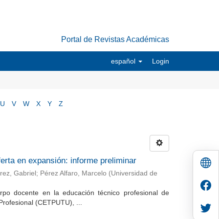
Portal de Revistas Académicas
español
Login
U
V
W
X
Y
Z
erta en expansión: informe preliminar
rez, Gabriel
;
Pérez Alfaro, Marcelo
(
Universidad de
uerpo docente en la educación técnico profesional de
Profesional (CETPUTU), ...