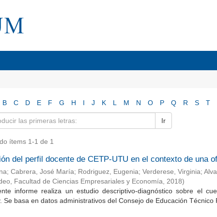
B
C
D
E
F
G
H
I
J
K
L
M
N
O
P
Q
R
S
T
Ir
do ítems 1-1 de 1
ión del perfil docente de CETP-UTU en el contexto de una of
Ana
;
Cabrera, José María
;
Rodriguez, Eugenia
;
Verderese, Virginia
;
Alva
deo, Facultad de Ciencias Empresariales y Economía
,
2018
)
iente informe realiza un estudio descriptivo-diagnóstico sobre el c
 Se basa en datos administrativos del Consejo de Educación Técnico 