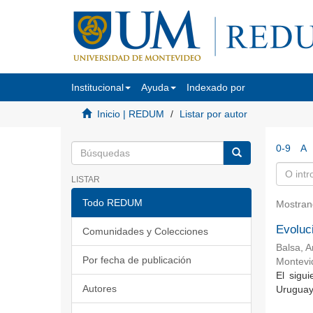
Institucional
Ayuda
Indexado por
Inicio | REDUM
Listar por autor
0-9
A
LISTAR
Todo REDUM
Mostran
Evoluc
Comunidades y Colecciones
Balsa, 
Por fecha de publicación
Montevi
El sigu
Autores
Uruguay.