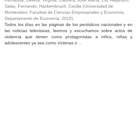
Fernanda
;
Olivera, Virginia
;
Cabrera, José María
;
Cid, Alejandro
;
Salas, Fernando
;
Hackembruch, Cecilia
(
Universidad de
Montevideo, Facultad de Ciencias Empresariales y Economía,
Departamento de Economía
,
2010
)
Todos los días en las páginas de los periódicos nacionales y en
las noticias televisivas, leemos y escuchamos sobre actos de
violencia que tienen como protagonistas a niños, niñas y
adolescentes ya sea como víctimas o ...
Universidad de Montevideo
|
Biblioteca
Prudencio de Pena 2544 | (598) 2 707 44 61 |
biblioteca@um.edu.uy
© 2021 Universidad de Montevideo