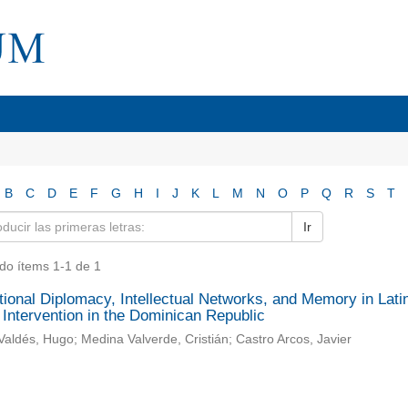
B
C
D
E
F
G
H
I
J
K
L
M
N
O
P
Q
R
S
T
Ir
do ítems 1-1 de 1
tional Diplomacy, Intellectual Networks, and Memory in Lati
 Intervention in the Dominican Republic
aldés, Hugo; Medina Valverde, Cristián; Castro Arcos, Javier