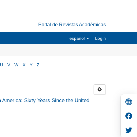
Portal de Revistas Académicas
español
Login
U
V
W
X
Y
Z
n America: Sixty Years Since the United