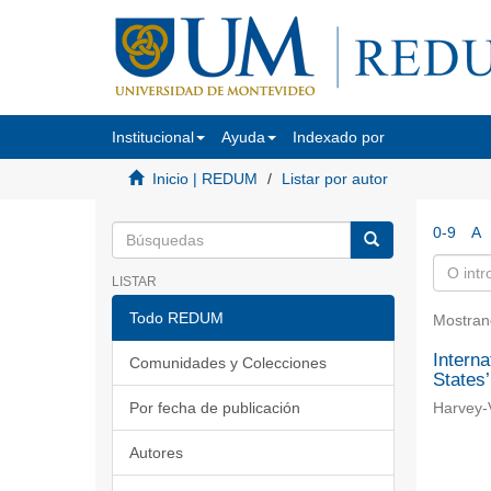
Institucional
Ayuda
Indexado por
Inicio | REDUM
Listar por autor
0-9
A
LISTAR
Todo REDUM
Mostran
Interna
Comunidades y Colecciones
States’
Por fecha de publicación
Harvey-V
Autores