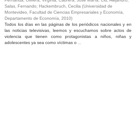
Fernanda
;
Olivera, Virginia
;
Cabrera, José María
;
Cid, Alejandro
;
Salas, Fernando
;
Hackembruch, Cecilia
(
Universidad de
Montevideo, Facultad de Ciencias Empresariales y Economía,
Departamento de Economía
,
2010
)
Todos los días en las páginas de los periódicos nacionales y en
las noticias televisivas, leemos y escuchamos sobre actos de
violencia que tienen como protagonistas a niños, niñas y
adolescentes ya sea como víctimas o ...
Universidad de Montevideo
|
Biblioteca
Prudencio de Pena 2544 | (598) 2 707 44 61 |
biblioteca@um.edu.uy
© 2021 Universidad de Montevideo