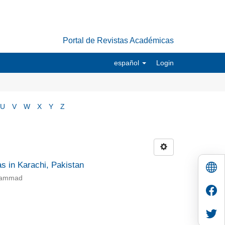
Portal de Revistas Académicas
español
Login
U
V
W
X
Y
Z
as in Karachi, Pakistan
uhammad