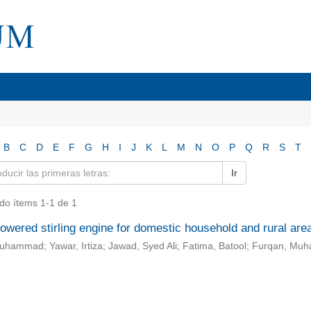
B
C
D
E
F
G
H
I
J
K
L
M
N
O
P
Q
R
S
T
Ir
do ítems 1-1 de 1
owered stirling engine for domestic household and rural are
Muhammad; Yawar, Irtiza; Jawad, Syed Ali; Fatima, Batool; Furqan, M