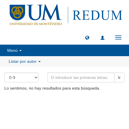
Camb
naveg
Menú
Listar por autor
Ir
Lo sentimos, no hay resultados para esta búsqueda.
Universidad de Montevideo
|
Biblioteca
Prudencio de Pena 2544 | (598) 2 707 44 61 |
biblioteca@um.edu.uy
© 2021 Universidad de Montevideo