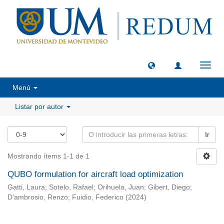
Camb
naveg
Menú
Listar por autor
Ir
Mostrando ítems 1-1 de 1
QUBO formulation for aircraft load optimization
Gatti, Laura
;
Sotelo, Rafael
;
Orihuela, Juan
;
Gibert, Diego
;
D’ambrosio, Renzo
;
Fuidio, Federico
(
2024
)