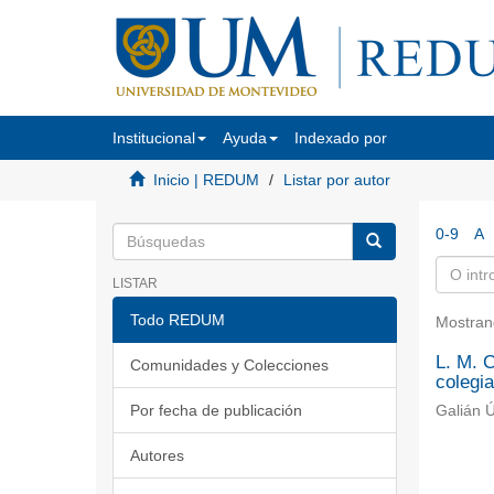
Institucional
Ayuda
Indexado por
Inicio | REDUM
Listar por autor
0-9
A
LISTAR
Todo REDUM
Mostran
L. M. C
Comunidades y Colecciones
colegi
Por fecha de publicación
Galián Ú
Autores