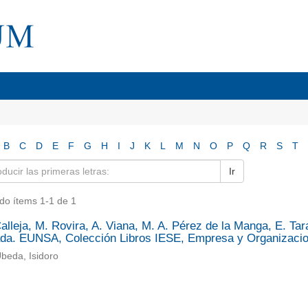
B
C
D
E
F
G
H
I
J
K
L
M
N
O
P
Q
R
S
T
Ir
do ítems 1-1 de 1
alleja, M. Rovira, A. Viana, M. A. Pérez de la Manga, E. Tar
ada. EUNSA, Colección Libros IESE, Empresa y Organizacio
beda, Isidoro