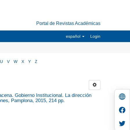
Portal de Revistas Académicas
español
Login
U
V
W
X
Y
Z
acena. Gobierno Institucional. La dirección
nes, Pamplona, 2015, 214 pp.