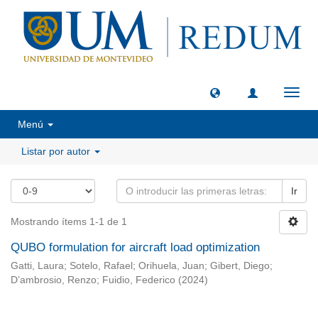
Camb
naveg
Menú
Listar por autor
Ir
Mostrando ítems 1-1 de 1
QUBO formulation for aircraft load optimization
Gatti, Laura
;
Sotelo, Rafael
;
Orihuela, Juan
;
Gibert, Diego
;
D’ambrosio, Renzo
;
Fuidio, Federico
(
2024
)