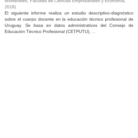
Montevideo, Facultad de Ciencias Empresariales y Economía
,
2018
)
El siguiente informe realiza un estudio descriptivo-diagnóstico
sobre el cuerpo docente en la educación técnico profesional de
Uruguay. Se basa en datos administrativos del Consejo de
Educación Técnico Profesional (CETPUTU), ...
Universidad de Montevideo
|
Biblioteca
Prudencio de Pena 2544 | (598) 2 707 44 61 |
biblioteca@um.edu.uy
© 2021 Universidad de Montevideo