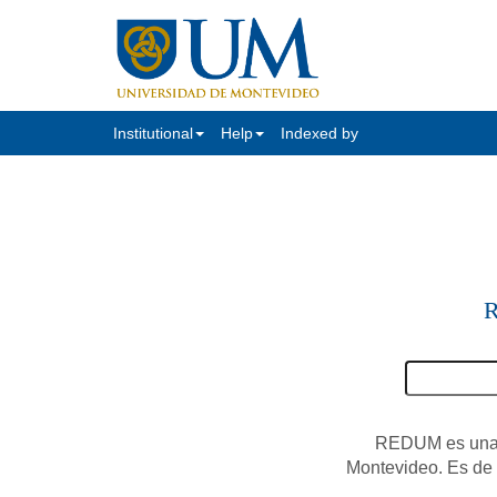
Institutional
Help
Indexed by
R
REDUM es una c
Montevideo. Es de a