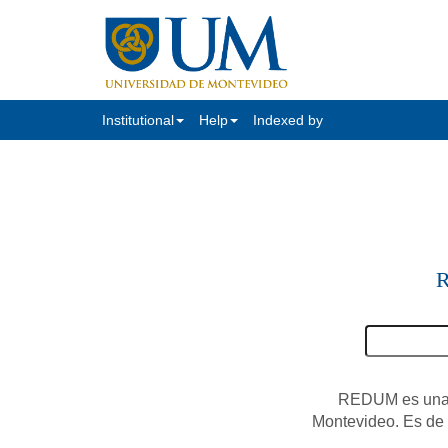
Institutional
Help
Indexed by
R
REDUM es una c
Montevideo. Es de a