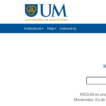
Institutional
Help
Indexed by
R
REDUM es una c
Montevideo. Es de a