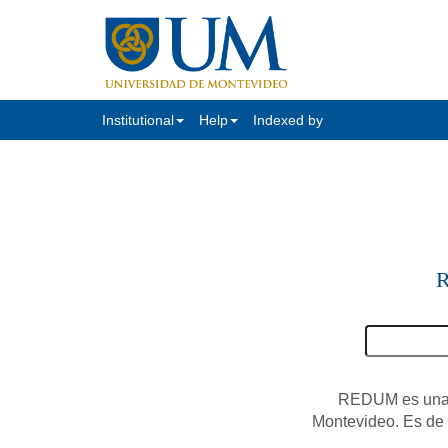
Institutional
Help
Indexed by
R
REDUM es una c
Montevideo. Es de a