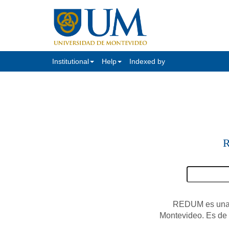
Institutional
Help
Indexed by
R
REDUM es una c
Montevideo. Es de a