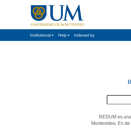
Institutional
Help
Indexed by
R
REDUM es una c
Montevideo. Es de a