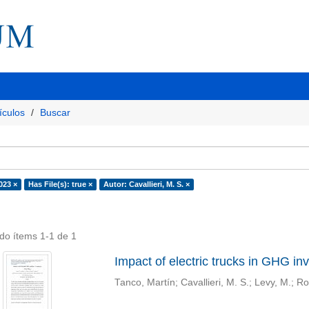
ículos
Buscar
023 ×
Has File(s): true ×
Autor: Cavallieri, M. S. ×
do ítems 1-1 de 1
Impact of electric trucks in GHG i
Tanco, Martín
;
Cavallieri, M. S.
;
Levy, M.
;
Ro