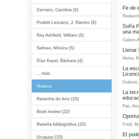
Fe de 
Cerrano, Carolina (6)
Redacci
Podetti Lezcano, J. Ramiro (6)
Sofía P
una mad
Rey Ashfield, William (5)
Calero A
Salinas, Mónica (5)
Llenar 
Alvira, 
Díaz Kayel, Bárbara (4)
La escr
... más
Licenc
Colanzi,
Materia
La tecn
educac
Resenha do livro (25)
Pac, An
Book review (22)
Oportun
Reseña bibliográfica (20)
Frick, Ma
El pod
Uruguay (10)