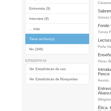
Cáceres 
Entrevista (9)
Sabrem
Gómez M
Interview (9)
Fondo y
... más
Torres 
Tiene archivo(s)
Lectura
Peña Via
No (348)
Enseña
ESTADÍSTICAS
Pérez Ál
Ver Estadísticas de uso
Introdu
Pesce 
Ver Estadísticas de Búsquedas
Avonto, 
Entrevi
Alianza
Whigha
Ética. 