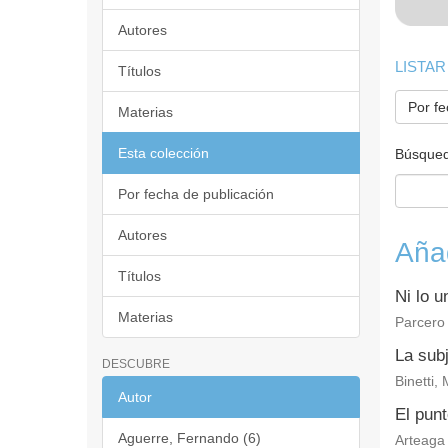
Autores
LISTAR
Títulos
Por fe
Materias
Esta colección
Búsqued
Por fecha de publicación
Autores
Aña
Títulos
Ni lo u
Materias
Parcero
La subj
DESCUBRE
Binetti,
Autor
El punt
Aguerre, Fernando (6)
Arteaga 