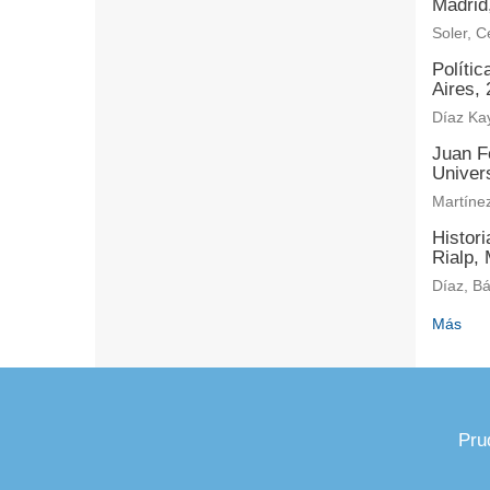
Madrid
Soler, Ce
Políti
Aires, 
Díaz Kay
Juan Fe
Univer
Martíne
Histor
Rialp, 
Díaz, B
Más
Pru