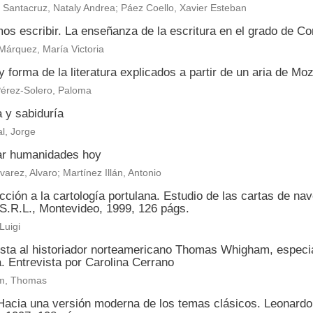
Santacruz, Nataly Andrea; Páez Coello, Xavier Esteban
os escribir. La enseñanza de la escritura en el grado de C
árquez, María Victoria
 forma de la literatura explicados a partir de un aria de Mo
Pérez-Solero, Paloma
 y sabiduría
l, Jorge
r humanidades hoy
varez, Alvaro; Martínez Illán, Antonio
cción a la cartología portulana. Estudio de las cartas de n
S.R.L., Montevideo, 1999, 126 págs.
Luigi
sta al historiador norteamericano Thomas Whigham, especiali
. Entrevista por Carolina Cerrano
m, Thomas
Hacia una versión moderna de los temas clásicos. Leonardo 