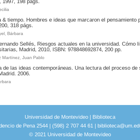
, 1997, 198 págs.
cilia
ca & tiempo. Hombres e ideas que marcaron el pensamiento po
200, 318 págs.
el, Bárbara
rnando Sellés, Riesgos actuales en la universidad. Cómo lib
sitarias, Madrid, 2010, ISBN: 978848692874, 200 pp.
z Martínez, Juan Pablo
ia de las ideas contemporáneas. Una lectura del proceso 
Madrid. 2006.
árbara
Universidad de Montevideo
|
Biblioteca
dencio de Pena 2544 | (598) 2 707 44 61 |
biblioteca@um.ed
© 2021 Universidad de Montevideo