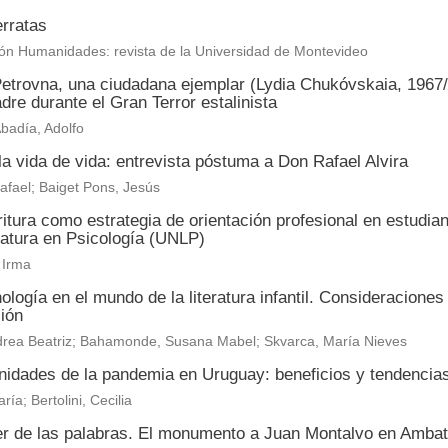
erratas
ón Humanidades: revista de la Universidad de Montevideo
etrovna, una ciudadana ejemplar (Lydia Chukóvskaia, 1967/1
re durante el Gran Terror estalinista
badía, Adolfo
la vida de vida: entrevista póstuma a Don Rafael Alvira
Rafael; Baiget Pons, Jesús
itura como estrategia de orientación profesional en estudian
iatura en Psicología (UNLP)
 Irma
ología en el mundo de la literatura infantil. Consideraciones
ión
drea Beatriz; Bahamonde, Susana Mabel; Skvarca, María Nieves
idades de la pandemia en Uruguay: beneficios y tendencias e
ría; Bertolini, Cecilia
er de las palabras. El monumento a Juan Montalvo en Amba