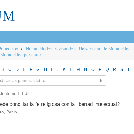
Educación
Humanidades: revista de la Universidad de Montevideo
e Montevideo por autor
B
C
D
E
F
G
H
I
J
K
L
M
N
O
P
Q
R
S
T
Ir
do ítems 1-1 de 1
de conciliar la fe religiosa con la libertad intelectual?
ira, Pablo