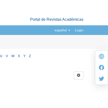
Portal de Revistas Académicas
español
Login
U
V
W
X
Y
Z