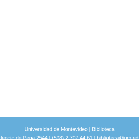
Universidad de Montevideo
|
Biblioteca
dencio de Pena 2544 | (598) 2 707 44 61 |
biblioteca@um.ed