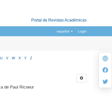
Portal de Revistas Académicas
español
Login
U
V
W
X
Y
Z
ca de Paul Ricoeur