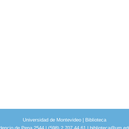
Universidad de Montevideo
|
Biblioteca
dencio de Pena 2544 | (598) 2 707 44 61 |
biblioteca@um.ed