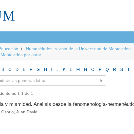
Educación
Humanidades: revista de la Universidad de Montevideo
e Montevideo por autor
B
C
D
E
F
G
H
I
J
K
L
M
N
O
P
Q
R
S
T
Ir
do ítems 1-1 de 1
a y mismidad. Análisis desde la fenomenología-hermenéuti
 Osorio, Juan David