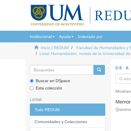
Institucional
Ayuda
Indexado por
Inicio | REDUM
Facultad de Humanidades y 
Listar Humanidades: revista de la Universidad d
0-9
A
Buscar en DSpace
Esta colección
Mostran
LISTAR
Memori
Todo REDUM
Quiceno
Comunidades y Colecciones