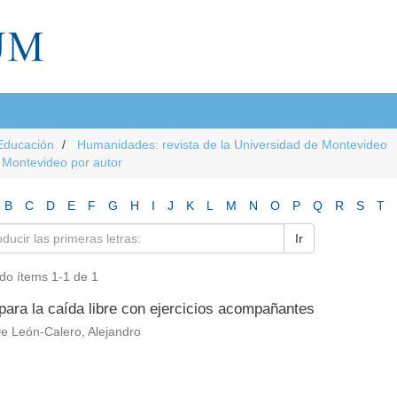
Educación
Humanidades: revista de la Universidad de Montevideo
e Montevideo por autor
B
C
D
E
F
G
H
I
J
K
L
M
N
O
P
Q
R
S
T
Ir
do ítems 1-1 de 1
para la caída libre con ejercicios acompañantes
e León-Calero, Alejandro