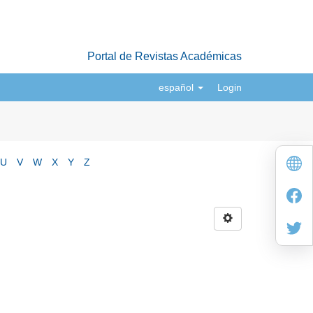
Portal de Revistas Académicas
español
Login
U
V
W
X
Y
Z