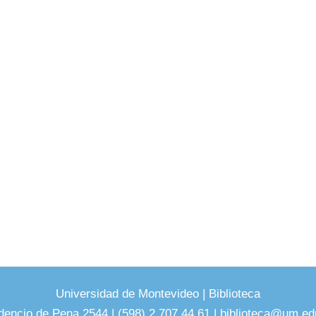
Universidad de Montevideo
|
Biblioteca
dencio de Pena 2544 | (598) 2 707 44 61 |
biblioteca@um.ed