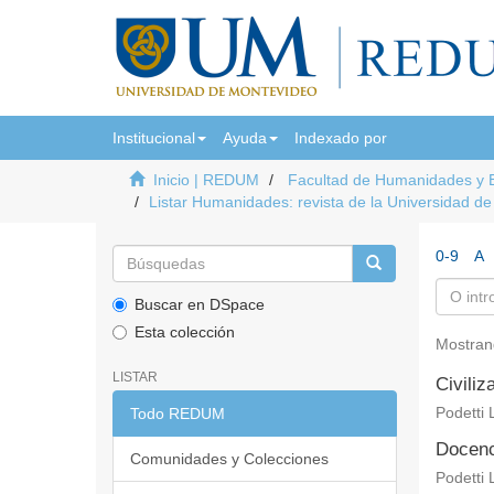
Institucional
Ayuda
Indexado por
Inicio | REDUM
Facultad de Humanidades y 
Listar Humanidades: revista de la Universidad d
0-9
A
Buscar en DSpace
Esta colección
Mostran
LISTAR
Civiliz
Todo REDUM
Podetti 
Docenci
Comunidades y Colecciones
Podetti 