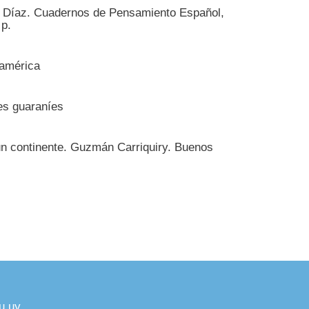
ara Díaz. Cuadernos de Pensamiento Español,
 p.
oamérica
es guaraníes
un continente. Guzmán Carriquiry. Buenos
u.uy