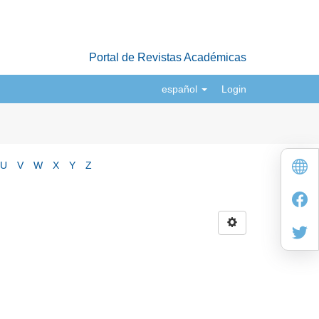
Portal de Revistas Académicas
español
Login
U
V
W
X
Y
Z