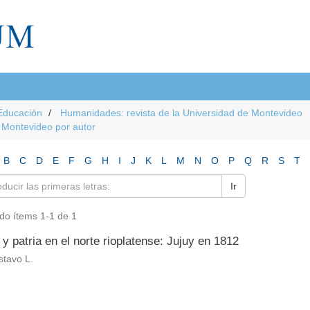
Educación
Humanidades: revista de la Universidad de Montevideo
e Montevideo por autor
B
C
D
E
F
G
H
I
J
K
L
M
N
O
P
Q
R
S
T
Ir
do ítems 1-1 de 1
y patria en el norte rioplatense: Jujuy en 1812
stavo L.