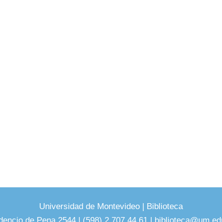
Universidad de Montevideo
|
Biblioteca
dencio de Pena 2544 | (598) 2 707 44 61 |
biblioteca@um.ed