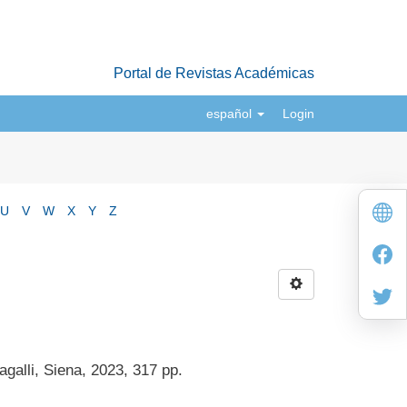
Portal de Revistas Académicas
español
Login
U
V
W
X
Y
Z
agalli, Siena, 2023, 317 pp.