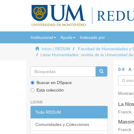
Institucional
Ayuda
Indexado por
Inicio | REDUM
Facultad de Humanidades y 
Listar Humanidades: revista de la Universidad d
0-9
A
Buscar en DSpace
Esta colección
Mostran
LISTAR
La filo
Todo REDUM
Franck, 
Massimo
Comunidades y Colecciones
Franck, 