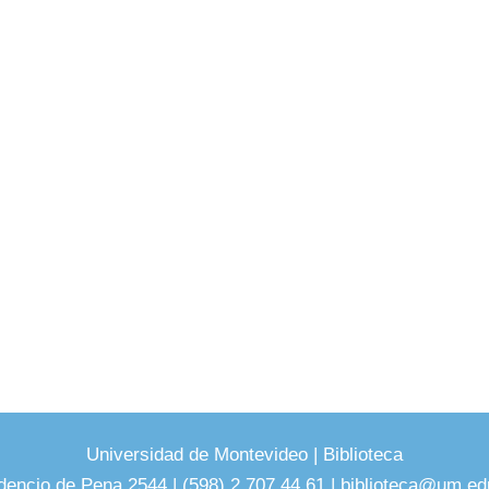
Universidad de Montevideo
|
Biblioteca
dencio de Pena 2544 | (598) 2 707 44 61 |
biblioteca@um.ed