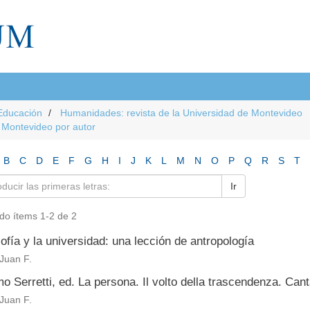
Educación
Humanidades: revista de la Universidad de Montevideo
e Montevideo por autor
B
C
D
E
F
G
H
I
J
K
L
M
N
O
P
Q
R
S
T
Ir
do ítems 1-2 de 2
sofía y la universidad: una lección de antropología
Juan F.
 Serretti, ed. La persona. Il volto della trascendenza. Cant
Juan F.