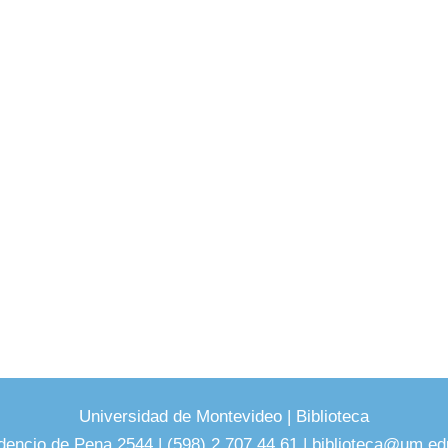
Universidad de Montevideo
|
Biblioteca
dencio de Pena 2544 | (598) 2 707 44 61 |
biblioteca@um.ed