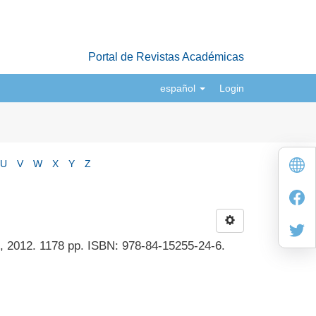
Portal de Revistas Académicas
español
Login
U
V
W
X
Y
Z
d, 2012. 1178 pp. ISBN: 978-84-15255-24-6.