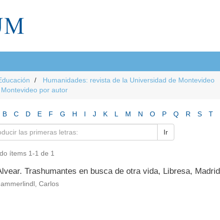
Educación
Humanidades: revista de la Universidad de Montevideo
e Montevideo por autor
B
C
D
E
F
G
H
I
J
K
L
M
N
O
P
Q
R
S
T
Ir
do ítems 1-1 de 1
 Alvear. Trashumantes en busca de otra vida, Libresa, Madri
ammerlindl, Carlos