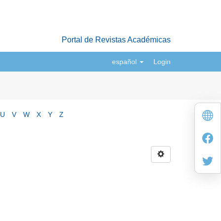
Portal de Revistas Académicas
español
Login
U
V
W
X
Y
Z