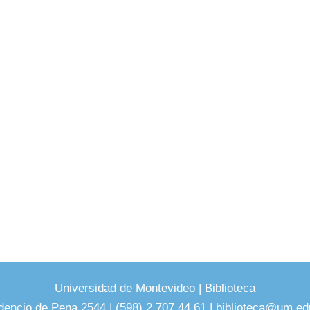
Universidad de Montevideo
|
Biblioteca
dencio de Pena 2544 | (598) 2 707 44 61 |
biblioteca@um.ed