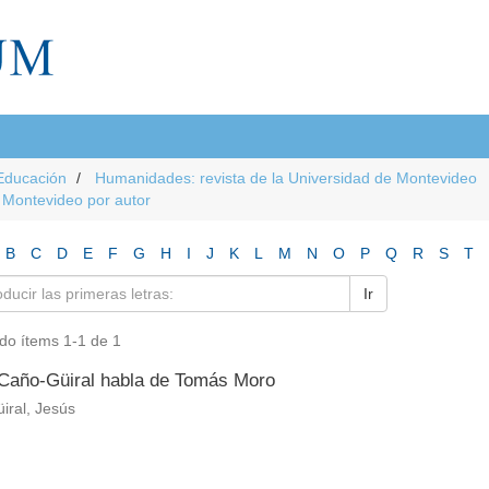
Educación
Humanidades: revista de la Universidad de Montevideo
e Montevideo por autor
B
C
D
E
F
G
H
I
J
K
L
M
N
O
P
Q
R
S
T
Ir
do ítems 1-1 de 1
Caño-Güiral habla de Tomás Moro
iral, Jesús