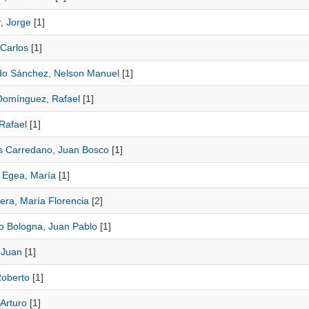
r, Jorge
[1]
 Carlos
[1]
do Sánchez, Nelson Manuel
[1]
 Domínguez, Rafael
[1]
 Rafael
[1]
 Carredano, Juan Bosco
[1]
 Egea, María
[1]
era, María Florencia
[2]
io Bologna, Juan Pablo
[1]
 Juan
[1]
Roberto
[1]
Arturo
[1]