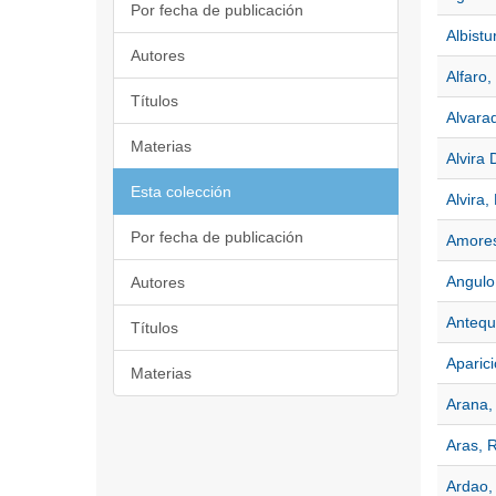
Por fecha de publicación
Albistu
Autores
Alfaro,
Títulos
Alvara
Materias
Alvira
Esta colección
Alvira,
Por fecha de publicación
Amores
Angulo
Autores
Antequ
Títulos
Aparic
Materias
Arana,
Aras, 
Ardao, 