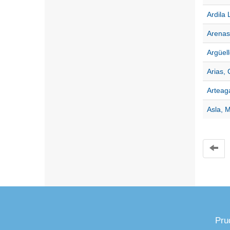
Ardila 
Arenas
Argüell
Arias, 
Arteaga
Asla, 
Pru