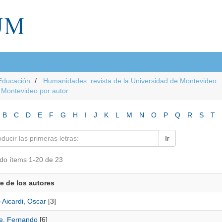
Educación
Humanidades: revista de la Universidad de Montevideo
e Montevideo por autor
B
C
D
E
F
G
H
I
J
K
L
M
N
O
P
Q
R
S
T
Ir
do ítems 1-20 de 23
 de los autores
-Aicardi, Oscar
[3]
e, Fernando
[6]