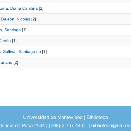
Luna, Diana Carolina
[1]
 Deleón, Nicolás
[2]
o, Santiago
[1]
Cecilia
[1]
 Gallinal, Santiago de
[1]
Mariano
[2]
Universidad de Montevideo
|
Biblioteca
dencio de Pena 2544 | (598) 2 707 44 61 |
biblioteca@um.ed