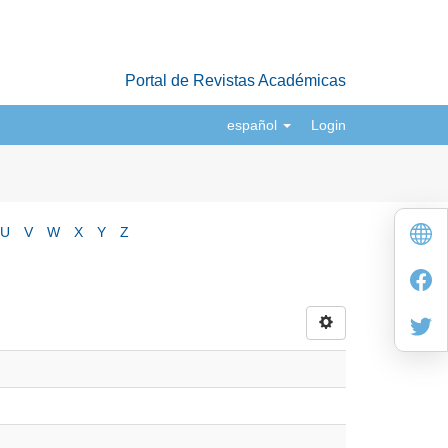
Portal de Revistas Académicas
español
Login
U
V
W
X
Y
Z