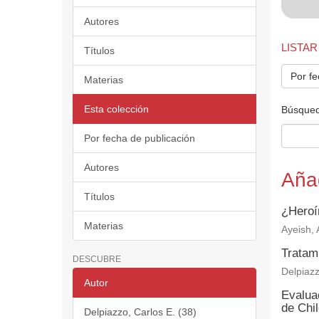
Autores
LISTAR
Títulos
Por fe
Materias
Esta colección
Búsqued
Por fecha de publicación
Autores
Aña
Títulos
¿Heroí
Materias
Ayeish, A
Tratam
DESCUBRE
Delpiazz
Autor
Evaluac
de Chi
Delpiazzo, Carlos E. (38)