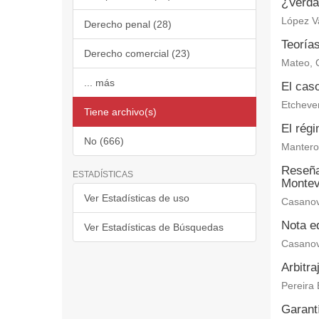
¿Verdad
López V
Derecho penal (28)
Teoría
Derecho comercial (23)
Mateo, 
... más
El caso
Etchever
Tiene archivo(s)
El régi
No (666)
Mantero 
Reseña 
ESTADÍSTICAS
Montev
Ver Estadísticas de uso
Casanov
Nota ed
Ver Estadísticas de Búsquedas
Casanov
Arbitra
Pereira 
Garantí