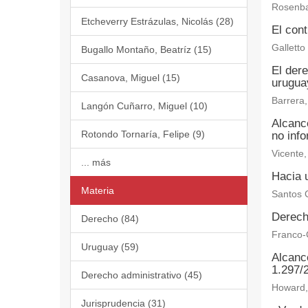
Rosenba
Etcheverry Estrázulas, Nicolás (28)
El cont
Galletto
Bugallo Montaño, Beatríz (15)
El der
Casanova, Miguel (15)
urugua
Barrera,
Langón Cuñarro, Miguel (10)
Alcanc
Rotondo Tornaría, Felipe (9)
no inf
Vicente,
... más
Hacia u
Materia
Santos C
Derech
Derecho (84)
Franco-C
Uruguay (59)
Alcance
1.297/
Derecho administrativo (45)
Howard, 
Jurisprudencia (31)