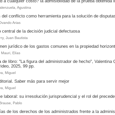
 a cualquier costo? la admisibilidad de la prueba obtenida il
alenzuela, Agustina
s del conflicto como herramienta para la solución de disput
Ovando Arias
 central de la decisión judicial defectuosa
ry, Juan Bautista
men jurídico de los gastos comunes en la propiedad horizont
Mauri, Elías
de libro: "La figura del administrador de hecho", Valentina
ideo, 2025, 99 pp.
a, Miguel
itorial. Saber más para servir mejor
a, Miguel
je laboral: su irresolución jurisprudencial y el rol del prece
Brause, Pablo
as de los derechos de los administrados frente a la adminis