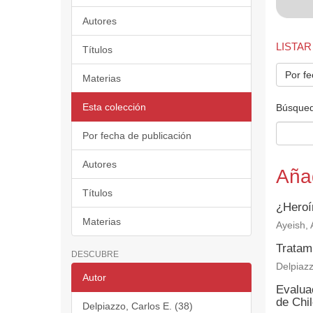
Autores
LISTAR
Títulos
Por fe
Materias
Esta colección
Búsqued
Por fecha de publicación
Autores
Aña
Títulos
¿Heroí
Materias
Ayeish, A
Tratam
DESCUBRE
Delpiazz
Autor
Evaluac
de Chi
Delpiazzo, Carlos E. (38)