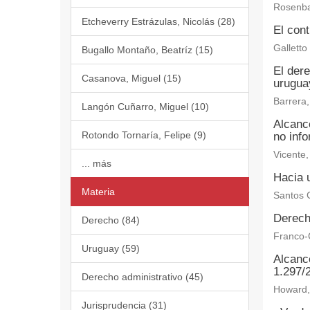
Rosenba
Etcheverry Estrázulas, Nicolás (28)
El cont
Galletto
Bugallo Montaño, Beatríz (15)
El der
Casanova, Miguel (15)
urugua
Barrera,
Langón Cuñarro, Miguel (10)
Alcanc
Rotondo Tornaría, Felipe (9)
no inf
Vicente,
... más
Hacia u
Materia
Santos C
Derech
Derecho (84)
Franco-C
Uruguay (59)
Alcance
1.297/
Derecho administrativo (45)
Howard, 
Jurisprudencia (31)