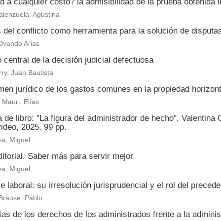
 a cualquier costo? la admisibilidad de la prueba obtenida il
alenzuela, Agustina
s del conflicto como herramienta para la solución de disput
Ovando Arias
 central de la decisión judicial defectuosa
ry, Juan Bautista
men jurídico de los gastos comunes en la propiedad horizont
Mauri, Elías
de libro: "La figura del administrador de hecho", Valentina
ideo, 2025, 99 pp.
a, Miguel
itorial. Saber más para servir mejor
a, Miguel
je laboral: su irresolución jurisprudencial y el rol del prece
Brause, Pablo
as de los derechos de los administrados frente a la adminis