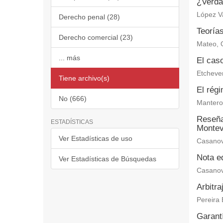
¿Verdad
López V
Derecho penal (28)
Teoría
Derecho comercial (23)
Mateo, 
... más
El caso
Etchever
Tiene archivo(s)
El régi
No (666)
Mantero 
Reseña 
ESTADÍSTICAS
Montev
Ver Estadísticas de uso
Casanov
Nota ed
Ver Estadísticas de Búsquedas
Casanov
Arbitra
Pereira 
Garantí