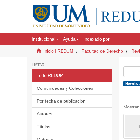
Institucional
Ayuda
Indexado por
Inicio | REDUM
Facultad de Derecho
Revi
LISTAR
Todo REDUM
Materia: 
Comunidades y Colecciones
Por fecha de publicación
Mostran
Autores
Títulos
Materias