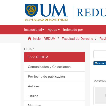
Institucional
Ayuda
Indexado por
Inicio | REDUM
Facultad de Derecho
Revi
LISTAR
Todo REDUM
Materia:
Comunidades y Colecciones
Por fecha de publicación
Mostran
Autores
Títulos
Materias