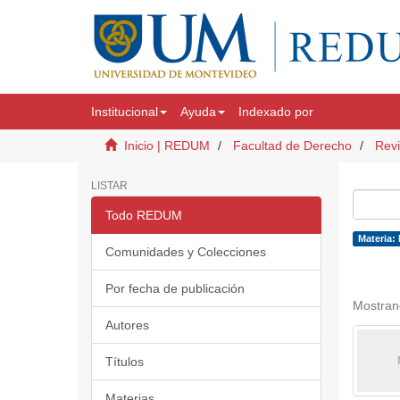
Institucional
Ayuda
Indexado por
Inicio | REDUM
Facultad de Derecho
Revi
LISTAR
Todo REDUM
Materia:
Comunidades y Colecciones
Por fecha de publicación
Mostran
Autores
Títulos
Materias