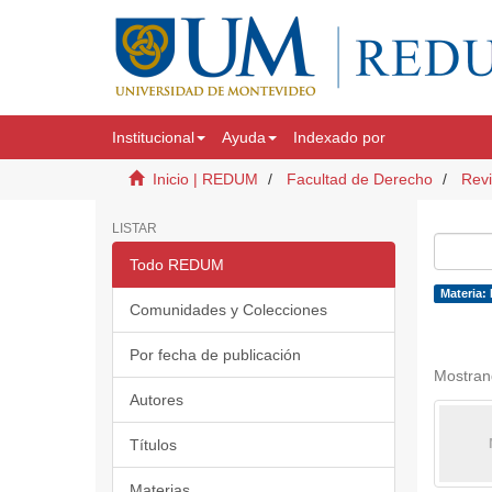
Institucional
Ayuda
Indexado por
Inicio | REDUM
Facultad de Derecho
Revi
LISTAR
Todo REDUM
Materia:
Comunidades y Colecciones
Por fecha de publicación
Mostran
Autores
Títulos
Materias