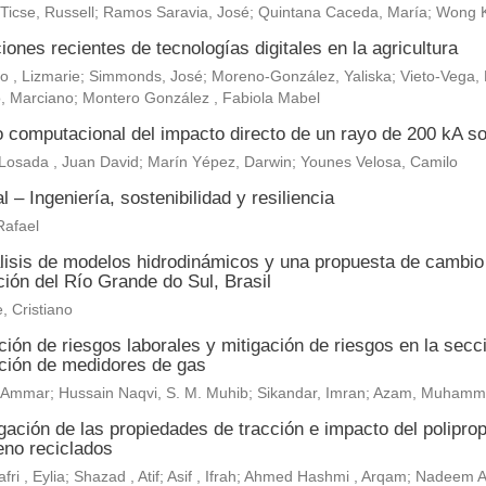
 Ticse, Russell; Ramos Saravia, José; Quintana Caceda, María; Wong 
iones recientes de tecnologías digitales en la agricultura
, Lizmarie; Simmonds, José; Moreno-González, Yaliska; Vieto-Vega, M
, Marciano; Montero González , Fabiola Mabel
o computacional del impacto directo de un rayo de 200 kA so
Losada , Juan David; Marín Yépez, Darwin; Younes Velosa, Camilo
al – Ingeniería, sostenibilidad y resiliencia
Rafael
lisis de modelos hidrodinámicos y una propuesta de cambio c
ión del Río Grande do Sul, Brasil
, Cristiano
ión de riesgos laborales y mitigación de riesgos en la secc
ación de medidores de gas
r, Ammar; Hussain Naqvi, S. M. Muhib; Sikandar, Imran; Azam, Muh
gación de las propiedades de tracción e impacto del polipropi
leno reciclados
fri , Eylia; Shazad , Atif; Asif , Ifrah; Ahmed Hashmi , Arqam; Nadeem