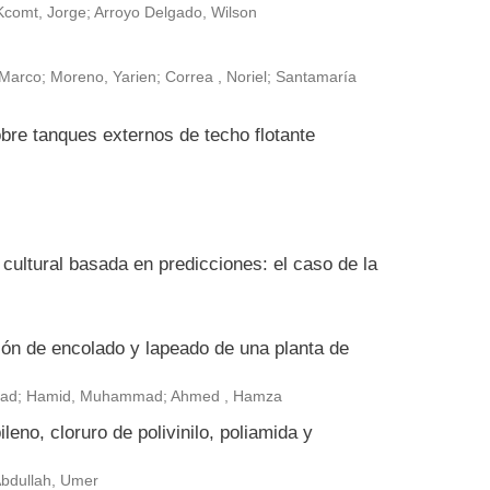
Kcomt, Jorge; Arroyo Delgado, Wilson
arco; Moreno, Yarien; Correa , Noriel; Santamaría
bre tanques externos de techo flotante
ultural basada en predicciones: el caso de la
ión de encolado y lapeado de una planta de
ammad; Hamid, Muhammad; Ahmed , Hamza
leno, cloruro de polivinilo, poliamida y
 Abdullah, Umer