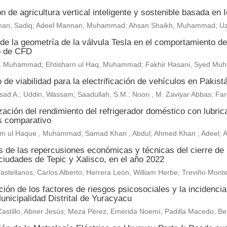
n de agricultura vertical inteligente y sostenible basada en
an, Sadiq; Adeel Mannan, Muhammad; Ahsan Shaikh, Muhammad; U
de la geometría de la válvula Tesla en el comportamiento del 
o de CFD
, Muhammad; Ehtisharn ul Haq, Muhammad; Fakhir Hasani, Syed M
 de viabilidad para la electrificación de vehículos en Pakist
sad A.; Uddin, Wassam; Saadullah, S.M.; Noori , M. Zaviyar Abbas; F
ación del rendimiento del refrigerador doméstico con lubric
is comparativo
m ul Haque , Muhammad; Samad Khan , Abdul; Ahmed Khan , Adeel;
is de las repercusiones económicas y técnicas del cierre de
ciudades de Tepic y Xalisco, en el año 2022
astellanos, Carlos Alberto; Herrera León, William Herbe; Treviño Mo
ión de los factores de riesgos psicosociales y la incidenci
unicipalidad Distrital de Yuracyacu
astillo, Abner Jesús; Meza Pérez, Emérida Noemí; Padilla Macedo, Be