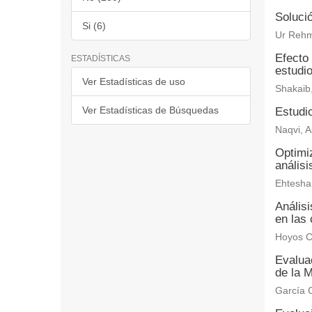
Solució
Si (6)
Ur Rehm
Efecto 
ESTADÍSTICAS
estudi
Ver Estadísticas de uso
Shakaib
Ver Estadísticas de Búsquedas
Estudio
Naqvi, A
Optimiz
anális
Ehtesha
Anális
en las 
Hoyos C
Evaluac
de la M
García C