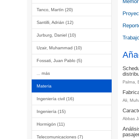
Memori
Tanco, Martín (20)
Proyect
Santilli, Adrián (12)
Report
Jurburg, Daniel (10)
Trabajo
Uzair, Muhammad (10)
Aña
Fossati, Juan Pablo (5)
Schedul
... más
distrib
Palma, 
Materia
Fabrica
Ingeniería civil (16)
Ali, Muh
Caract
Ingeniería (15)
Abbas Ja
Hormigón (11)
Análisi
pasaje
Telecomunicaciones (7)