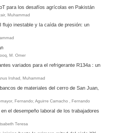
 IoT para los desafíos agrícolas en Pakistán
zair, Muhammad
flujo inestable y la caída de presión: un
uhammad
án
arooq, M. Omer
antes variados para el refrigerante R134a : un
 Anus Irshad, Muhammad
 bancos de materiales del cerro de San Juan,
ntemayor, Fernando; Aguirre Camacho , Fernando
a en el desempeño laboral de los trabajadores
tsabeth Teresa