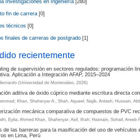
a Investigaciones en Ingeniería
[280]
o fin de carrera
[0]
es técnicos
[0]
s finales de carreras de postgrado
[1]
dido recientemente
ing de supervisión en sectores regulados: programación lin
utiva. Aplicación a Integración AFAP, 2015–2024
Bernardo
(
Universidad de Montevideo
,
2026
)
ción aditiva de óxido cúprico mediante escritura directa con 
ammad; Khan, Shaheryar A.; Shah, Aqueel; Najib, Antash; Hussain, Ab
erización mecánica comparativa de compuestos de PVC reci
fri, Eylia; Ahmed Khan, Shaheryar; Asif, Ifrah; Hasnain, Sohail; Are
s de las barreras para la masificación del uso de vehículos 
ros en Lima, Perú