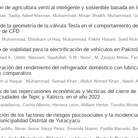
n de agricultura vertical inteligente y sostenible basada en
an, Sadiq; Adeel Mannan, Muhammad; Ahsan Shaikh, Muhammad; U
de la geometría de la válvula Tesla en el comportamiento del 
o de CFD
, Muhammad; Ehtisharn ul Haq, Muhammad; Fakhir Hasani, Syed M
 de viabilidad para la electrificación de vehículos en Pakist
sad A.; Uddin, Wassam; Saadullah, S.M.; Noori , M. Zaviyar Abbas; F
ación del rendimiento del refrigerador doméstico con lubric
is comparativo
m ul Haque , Muhammad; Samad Khan , Abdul; Ahmed Khan , Adeel;
is de las repercusiones económicas y técnicas del cierre de
ciudades de Tepic y Xalisco, en el año 2022
astellanos, Carlos Alberto; Herrera León, William Herbe; Treviño Mo
ión de los factores de riesgos psicosociales y la incidenci
unicipalidad Distrital de Yuracyacu
astillo, Abner Jesús; Meza Pérez, Emérida Noemí; Padilla Macedo, Be