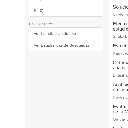
Solució
Si (6)
Ur Rehm
Efecto 
ESTADÍSTICAS
estudi
Ver Estadísticas de uso
Shakaib
Ver Estadísticas de Búsquedas
Estudio
Naqvi, A
Optimiz
anális
Ehtesha
Anális
en las 
Hoyos C
Evaluac
de la M
García C