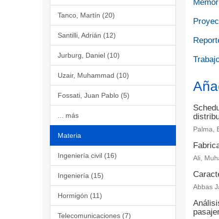
Memori
Tanco, Martín (20)
Proyect
Santilli, Adrián (12)
Report
Jurburg, Daniel (10)
Trabajo
Uzair, Muhammad (10)
Aña
Fossati, Juan Pablo (5)
Schedul
... más
distrib
Palma, 
Materia
Fabrica
Ingeniería civil (16)
Ali, Muh
Caract
Ingeniería (15)
Abbas Ja
Hormigón (11)
Análisi
pasaje
Telecomunicaciones (7)