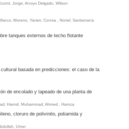
Kcomt, Jorge; Arroyo Delgado, Wilson
arco; Moreno, Yarien; Correa , Noriel; Santamaría
bre tanques externos de techo flotante
ultural basada en predicciones: el caso de la
ión de encolado y lapeado de una planta de
ammad; Hamid, Muhammad; Ahmed , Hamza
leno, cloruro de polivinilo, poliamida y
 Abdullah, Umer