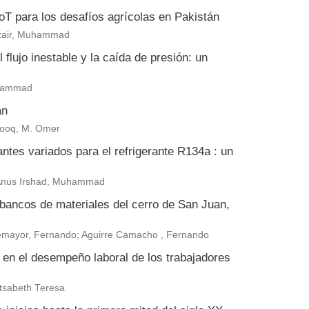
 IoT para los desafíos agrícolas en Pakistán
zair, Muhammad
flujo inestable y la caída de presión: un
uhammad
án
arooq, M. Omer
antes variados para el refrigerante R134a : un
 Anus Irshad, Muhammad
 bancos de materiales del cerro de San Juan,
ntemayor, Fernando; Aguirre Camacho , Fernando
a en el desempeño laboral de los trabajadores
tsabeth Teresa