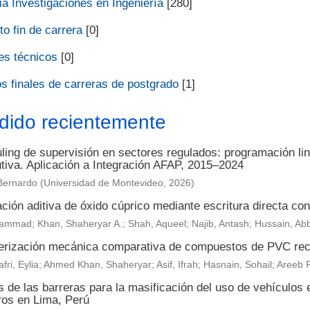
a Investigaciones en Ingeniería
[280]
o fin de carrera
[0]
es técnicos
[0]
s finales de carreras de postgrado
[1]
dido recientemente
ing de supervisión en sectores regulados: programación lin
utiva. Aplicación a Integración AFAP, 2015–2024
Bernardo
(
Universidad de Montevideo
,
2026
)
ción aditiva de óxido cúprico mediante escritura directa con 
ammad; Khan, Shaheryar A.; Shah, Aqueel; Najib, Antash; Hussain, Ab
erización mecánica comparativa de compuestos de PVC reci
fri, Eylia; Ahmed Khan, Shaheryar; Asif, Ifrah; Hasnain, Sohail; Are
s de las barreras para la masificación del uso de vehículos 
ros en Lima, Perú