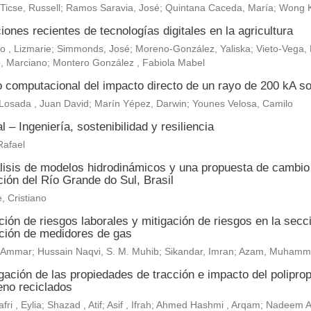
 Ticse, Russell; Ramos Saravia, José; Quintana Caceda, María; Wong 
iones recientes de tecnologías digitales en la agricultura
, Lizmarie; Simmonds, José; Moreno-González, Yaliska; Vieto-Vega, M
, Marciano; Montero González , Fabiola Mabel
o computacional del impacto directo de un rayo de 200 kA so
Losada , Juan David; Marín Yépez, Darwin; Younes Velosa, Camilo
al – Ingeniería, sostenibilidad y resiliencia
Rafael
lisis de modelos hidrodinámicos y una propuesta de cambio c
ión del Río Grande do Sul, Brasil
, Cristiano
ión de riesgos laborales y mitigación de riesgos en la secc
ación de medidores de gas
r, Ammar; Hussain Naqvi, S. M. Muhib; Sikandar, Imran; Azam, Muh
gación de las propiedades de tracción e impacto del polipropi
leno reciclados
fri , Eylia; Shazad , Atif; Asif , Ifrah; Ahmed Hashmi , Arqam; Nadeem