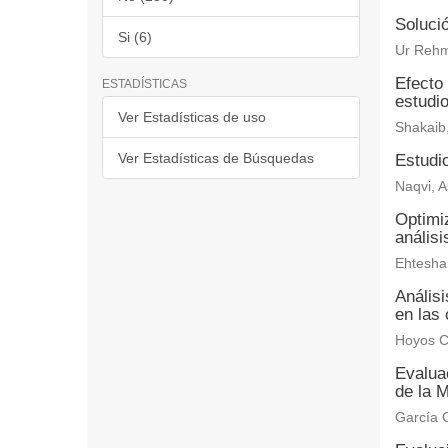
Solució
Si (6)
Ur Rehm
Efecto 
ESTADÍSTICAS
estudi
Ver Estadísticas de uso
Shakaib
Ver Estadísticas de Búsquedas
Estudio
Naqvi, A
Optimiz
anális
Ehtesha
Anális
en las 
Hoyos C
Evaluac
de la M
García C