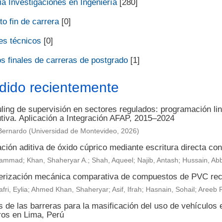
a Investigaciones en Ingeniería
[280]
o fin de carrera
[0]
es técnicos
[0]
s finales de carreras de postgrado
[1]
dido recientemente
ing de supervisión en sectores regulados: programación lin
utiva. Aplicación a Integración AFAP, 2015–2024
Bernardo
(
Universidad de Montevideo
,
2026
)
ción aditiva de óxido cúprico mediante escritura directa con 
ammad; Khan, Shaheryar A.; Shah, Aqueel; Najib, Antash; Hussain, Ab
erización mecánica comparativa de compuestos de PVC reci
fri, Eylia; Ahmed Khan, Shaheryar; Asif, Ifrah; Hasnain, Sohail; Are
s de las barreras para la masificación del uso de vehículos 
ros en Lima, Perú