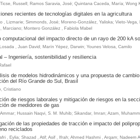
 Ticse, Russell; Ramos Saravia, José; Quintana Caceda, María; Wong 
iones recientes de tecnologías digitales en la agricultura
, Lizmarie; Simmonds, José; Moreno-González, Yaliska; Vieto-Vega, M
, Marciano; Montero González , Fabiola Mabel
o computacional del impacto directo de un rayo de 200 kA so
Losada , Juan David; Marín Yépez, Darwin; Younes Velosa, Camilo
al – Ingeniería, sostenibilidad y resiliencia
Rafael
lisis de modelos hidrodinámicos y una propuesta de cambio c
ión del Río Grande do Sul, Brasil
, Cristiano
ión de riesgos laborales y mitigación de riesgos en la secc
ación de medidores de gas
r, Ammar; Hussain Naqvi, S. M. Muhib; Sikandar, Imran; Azam, Muh
gación de las propiedades de tracción e impacto del polipropi
leno reciclados
fri , Eylia; Shazad , Atif; Asif , Ifrah; Ahmed Hashmi , Arqam; Nadeem