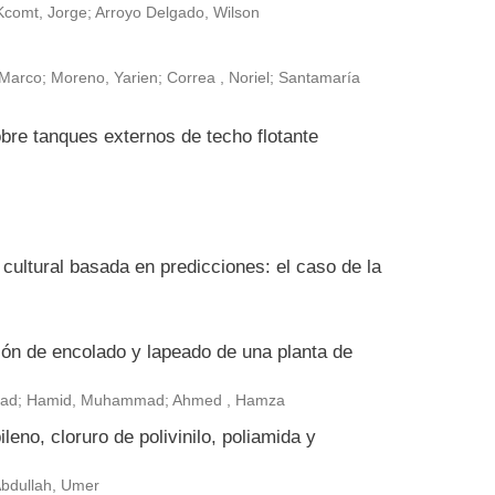
Kcomt, Jorge; Arroyo Delgado, Wilson
arco; Moreno, Yarien; Correa , Noriel; Santamaría
bre tanques externos de techo flotante
ultural basada en predicciones: el caso de la
ión de encolado y lapeado de una planta de
ammad; Hamid, Muhammad; Ahmed , Hamza
leno, cloruro de polivinilo, poliamida y
 Abdullah, Umer