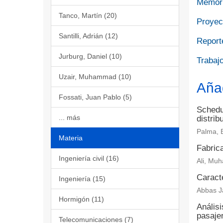
Memori
Tanco, Martín (20)
Proyect
Santilli, Adrián (12)
Report
Jurburg, Daniel (10)
Trabajo
Uzair, Muhammad (10)
Aña
Fossati, Juan Pablo (5)
Schedul
... más
distrib
Palma, 
Materia
Fabrica
Ingeniería civil (16)
Ali, Muh
Caract
Ingeniería (15)
Abbas Ja
Hormigón (11)
Análisi
pasaje
Telecomunicaciones (7)