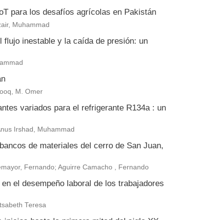
 IoT para los desafíos agrícolas en Pakistán
zair, Muhammad
flujo inestable y la caída de presión: un
uhammad
án
arooq, M. Omer
antes variados para el refrigerante R134a : un
 Anus Irshad, Muhammad
 bancos de materiales del cerro de San Juan,
ntemayor, Fernando; Aguirre Camacho , Fernando
a en el desempeño laboral de los trabajadores
tsabeth Teresa