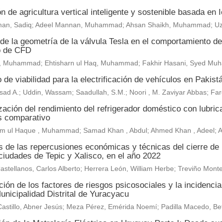
n de agricultura vertical inteligente y sostenible basada en
an, Sadiq; Adeel Mannan, Muhammad; Ahsan Shaikh, Muhammad; U
de la geometría de la válvula Tesla en el comportamiento del 
o de CFD
, Muhammad; Ehtisharn ul Haq, Muhammad; Fakhir Hasani, Syed M
 de viabilidad para la electrificación de vehículos en Pakist
sad A.; Uddin, Wassam; Saadullah, S.M.; Noori , M. Zaviyar Abbas; F
ación del rendimiento del refrigerador doméstico con lubric
is comparativo
m ul Haque , Muhammad; Samad Khan , Abdul; Ahmed Khan , Adeel;
is de las repercusiones económicas y técnicas del cierre de
ciudades de Tepic y Xalisco, en el año 2022
astellanos, Carlos Alberto; Herrera León, William Herbe; Treviño Mo
ión de los factores de riesgos psicosociales y la incidenci
unicipalidad Distrital de Yuracyacu
astillo, Abner Jesús; Meza Pérez, Emérida Noemí; Padilla Macedo, Be