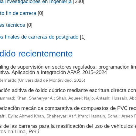
a Investigaciones en Ingeniería
[280]
o fin de carrera
[0]
es técnicos
[0]
s finales de carreras de postgrado
[1]
dido recientemente
ing de supervisión en sectores regulados: programación lin
utiva. Aplicación a Integración AFAP, 2015–2024
Bernardo
(
Universidad de Montevideo
,
2026
)
ción aditiva de óxido cúprico mediante escritura directa con 
ammad; Khan, Shaheryar A.; Shah, Aqueel; Najib, Antash; Hussain, Ab
erización mecánica comparativa de compuestos de PVC reci
fri, Eylia; Ahmed Khan, Shaheryar; Asif, Ifrah; Hasnain, Sohail; Are
s de las barreras para la masificación del uso de vehículos 
ros en Lima, Perú