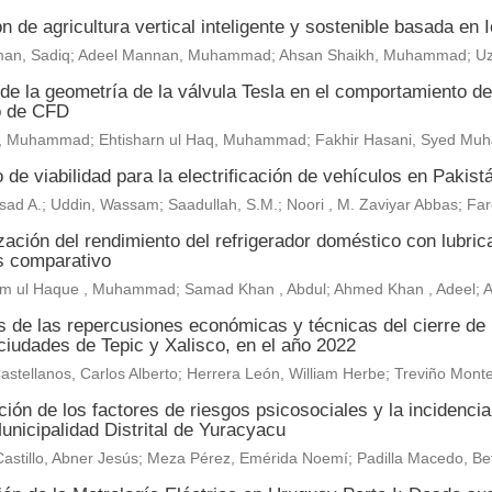
n de agricultura vertical inteligente y sostenible basada en
an, Sadiq; Adeel Mannan, Muhammad; Ahsan Shaikh, Muhammad; U
de la geometría de la válvula Tesla en el comportamiento del 
o de CFD
, Muhammad; Ehtisharn ul Haq, Muhammad; Fakhir Hasani, Syed M
 de viabilidad para la electrificación de vehículos en Pakist
sad A.; Uddin, Wassam; Saadullah, S.M.; Noori , M. Zaviyar Abbas; F
ación del rendimiento del refrigerador doméstico con lubric
is comparativo
m ul Haque , Muhammad; Samad Khan , Abdul; Ahmed Khan , Adeel;
is de las repercusiones económicas y técnicas del cierre de
ciudades de Tepic y Xalisco, en el año 2022
astellanos, Carlos Alberto; Herrera León, William Herbe; Treviño Mo
ión de los factores de riesgos psicosociales y la incidenci
unicipalidad Distrital de Yuracyacu
astillo, Abner Jesús; Meza Pérez, Emérida Noemí; Padilla Macedo, Be