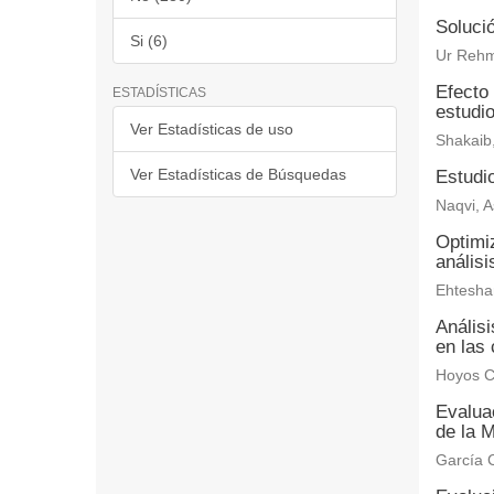
Solució
Si (6)
Ur Rehm
Efecto 
ESTADÍSTICAS
estudi
Ver Estadísticas de uso
Shakaib
Ver Estadísticas de Búsquedas
Estudio
Naqvi, A
Optimiz
anális
Ehtesha
Anális
en las 
Hoyos C
Evaluac
de la M
García C