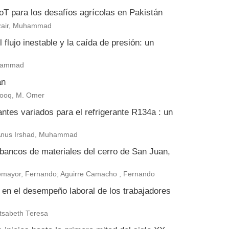
 IoT para los desafíos agrícolas en Pakistán
zair, Muhammad
flujo inestable y la caída de presión: un
uhammad
án
arooq, M. Omer
antes variados para el refrigerante R134a : un
 Anus Irshad, Muhammad
 bancos de materiales del cerro de San Juan,
ntemayor, Fernando; Aguirre Camacho , Fernando
a en el desempeño laboral de los trabajadores
tsabeth Teresa