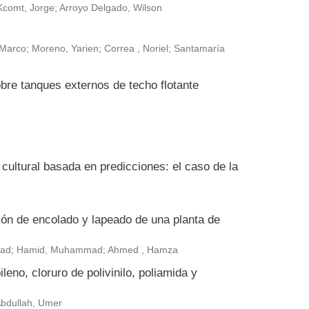
Kcomt, Jorge; Arroyo Delgado, Wilson
arco; Moreno, Yarien; Correa , Noriel; Santamaría
bre tanques externos de techo flotante
ultural basada en predicciones: el caso de la
ión de encolado y lapeado de una planta de
ammad; Hamid, Muhammad; Ahmed , Hamza
leno, cloruro de polivinilo, poliamida y
 Abdullah, Umer