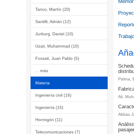
Memori
Tanco, Martín (20)
Proyect
Santilli, Adrián (12)
Report
Jurburg, Daniel (10)
Trabajo
Uzair, Muhammad (10)
Aña
Fossati, Juan Pablo (5)
Schedul
... más
distrib
Palma, 
Materia
Fabrica
Ingeniería civil (16)
Ali, Muh
Caract
Ingeniería (15)
Abbas Ja
Hormigón (11)
Análisi
pasaje
Telecomunicaciones (7)