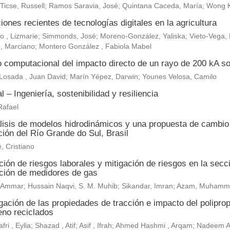
 Ticse, Russell; Ramos Saravia, José; Quintana Caceda, María; Wong 
iones recientes de tecnologías digitales en la agricultura
, Lizmarie; Simmonds, José; Moreno-González, Yaliska; Vieto-Vega, M
, Marciano; Montero González , Fabiola Mabel
o computacional del impacto directo de un rayo de 200 kA so
Losada , Juan David; Marín Yépez, Darwin; Younes Velosa, Camilo
al – Ingeniería, sostenibilidad y resiliencia
Rafael
lisis de modelos hidrodinámicos y una propuesta de cambio c
ión del Río Grande do Sul, Brasil
, Cristiano
ión de riesgos laborales y mitigación de riesgos en la secc
ación de medidores de gas
r, Ammar; Hussain Naqvi, S. M. Muhib; Sikandar, Imran; Azam, Muh
gación de las propiedades de tracción e impacto del polipropi
leno reciclados
fri , Eylia; Shazad , Atif; Asif , Ifrah; Ahmed Hashmi , Arqam; Nadeem