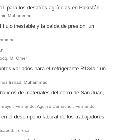
 IoT para los desafíos agrícolas en Pakistán
zair, Muhammad
flujo inestable y la caída de presión: un
uhammad
án
arooq, M. Omer
antes variados para el refrigerante R134a : un
 Anus Irshad, Muhammad
 bancos de materiales del cerro de San Juan,
ntemayor, Fernando; Aguirre Camacho , Fernando
a en el desempeño laboral de los trabajadores
tsabeth Teresa