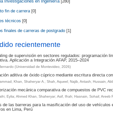
a Investigaciones en Ingeniería
[280]
o fin de carrera
[0]
es técnicos
[0]
s finales de carreras de postgrado
[1]
dido recientemente
ing de supervisión en sectores regulados: programación lin
utiva. Aplicación a Integración AFAP, 2015–2024
Bernardo
(
Universidad de Montevideo
,
2026
)
ción aditiva de óxido cúprico mediante escritura directa con 
ammad; Khan, Shaheryar A.; Shah, Aqueel; Najib, Antash; Hussain, Ab
erización mecánica comparativa de compuestos de PVC reci
fri, Eylia; Ahmed Khan, Shaheryar; Asif, Ifrah; Hasnain, Sohail; Are
s de las barreras para la masificación del uso de vehículos 
ros en Lima, Perú