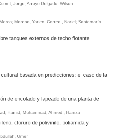
Kcomt, Jorge; Arroyo Delgado, Wilson
arco; Moreno, Yarien; Correa , Noriel; Santamaría
bre tanques externos de techo flotante
ultural basada en predicciones: el caso de la
ión de encolado y lapeado de una planta de
ammad; Hamid, Muhammad; Ahmed , Hamza
leno, cloruro de polivinilo, poliamida y
 Abdullah, Umer