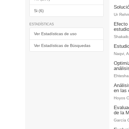
Solució
Si (6)
Ur Rehm
Efecto 
ESTADÍSTICAS
estudi
Ver Estadísticas de uso
Shakaib
Ver Estadísticas de Búsquedas
Estudio
Naqvi, A
Optimiz
anális
Ehtesha
Anális
en las 
Hoyos C
Evaluac
de la M
García C