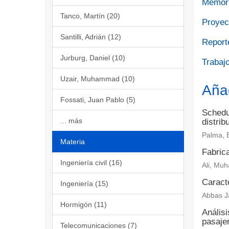
Memori
Tanco, Martín (20)
Proyect
Santilli, Adrián (12)
Report
Jurburg, Daniel (10)
Trabajo
Uzair, Muhammad (10)
Aña
Fossati, Juan Pablo (5)
Schedul
... más
distrib
Palma, 
Materia
Fabrica
Ingeniería civil (16)
Ali, Muh
Caract
Ingeniería (15)
Abbas Ja
Hormigón (11)
Análisi
pasaje
Telecomunicaciones (7)