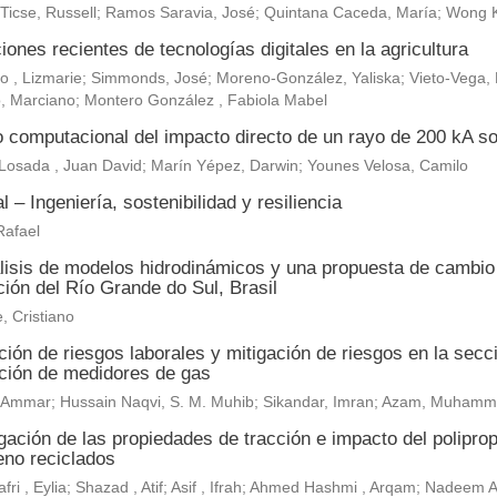
 Ticse, Russell; Ramos Saravia, José; Quintana Caceda, María; Wong 
iones recientes de tecnologías digitales en la agricultura
, Lizmarie; Simmonds, José; Moreno-González, Yaliska; Vieto-Vega, M
, Marciano; Montero González , Fabiola Mabel
o computacional del impacto directo de un rayo de 200 kA so
Losada , Juan David; Marín Yépez, Darwin; Younes Velosa, Camilo
al – Ingeniería, sostenibilidad y resiliencia
Rafael
lisis de modelos hidrodinámicos y una propuesta de cambio c
ión del Río Grande do Sul, Brasil
, Cristiano
ión de riesgos laborales y mitigación de riesgos en la secc
ación de medidores de gas
r, Ammar; Hussain Naqvi, S. M. Muhib; Sikandar, Imran; Azam, Muh
gación de las propiedades de tracción e impacto del polipropi
leno reciclados
fri , Eylia; Shazad , Atif; Asif , Ifrah; Ahmed Hashmi , Arqam; Nadeem