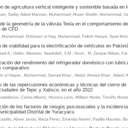
n de agricultura vertical inteligente y sostenible basada en
an, Sadiq; Adeel Mannan, Muhammad; Ahsan Shaikh, Muhammad; U
de la geometría de la válvula Tesla en el comportamiento del 
o de CFD
, Muhammad; Ehtisharn ul Haq, Muhammad; Fakhir Hasani, Syed M
 de viabilidad para la electrificación de vehículos en Pakist
sad A.; Uddin, Wassam; Saadullah, S.M.; Noori , M. Zaviyar Abbas; F
ación del rendimiento del refrigerador doméstico con lubric
is comparativo
m ul Haque , Muhammad; Samad Khan , Abdul; Ahmed Khan , Adeel;
is de las repercusiones económicas y técnicas del cierre de
ciudades de Tepic y Xalisco, en el año 2022
astellanos, Carlos Alberto; Herrera León, William Herbe; Treviño Mo
ión de los factores de riesgos psicosociales y la incidenci
unicipalidad Distrital de Yuracyacu
astillo, Abner Jesús; Meza Pérez, Emérida Noemí; Padilla Macedo, Be