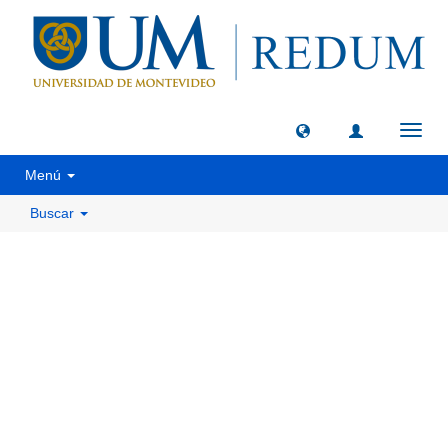
Camb
naveg
Menú
Buscar