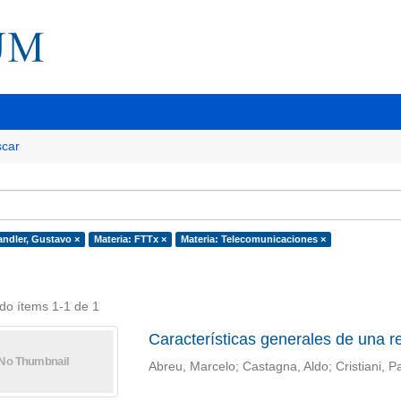
car
andler, Gustavo ×
Materia: FTTx ×
Materia: Telecomunicaciones ×
do ítems 1-1 de 1
Características generales de una re
Abreu, Marcelo; Castagna, Aldo; Cristiani, P