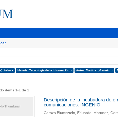
car
s): false ×
Materia: Tecnología de la Información ×
Autor: Martínez, Germán ×
do ítems 1-1 de 1
Descripción de la incubadora de em
comunicaciones: INGENIO
Carozo Blumsztein, Eduardo; Martínez, Ge