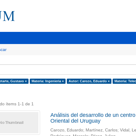
car
etarte, Gustavo ×
Materia: Ingenieria ×
Autor: Carozo, Eduardo ×
Materia: Tel
do ítems 1-1 de 1
Análisis del desarrollo de un centr
Oriental del Uruguay
Carozo, Eduardo; Martínez, Carlos; Vidal, L